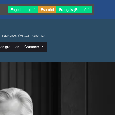
English
(
Inglés
)
Español
Français
(
Francés
)
 E INMIGRACIÓN CORPORATIVA
as gratuitas
Contacto