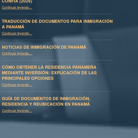
CONFÍA (2026)
Continuar leyendo
…
“Asegure su residencia fiscal en una jurisdicción en la que el mundo ahora confía (2026)”
TRADUCCIÓN DE DOCUMENTOS PARA INMIGRACIÓN
A PANAMÁ
“Traducción de documentos para inmigración a Panamá”
Continuar leyendo
…
NOTICIAS DE INMIGRACIÓN DE PANAMÁ
“Noticias de inmigración de Panamá”
Continuar leyendo
…
CÓMO OBTENER LA RESIDENCIA PANAMEÑA
MEDIANTE INVERSIÓN: EXPLICACIÓN DE LAS
PRINCIPALES OPCIONES
Continuar leyendo
…
“Cómo obtener la residencia panameña mediante inversión: Explicación de las principales opciones”
GUÍA DE DOCUMENTOS DE INMIGRACIÓN,
RESIDENCIA Y REUBICACIÓN EN PANAMÁ
Continuar leyendo
“Guía de documentos de inmigración, residencia y reubicación en Panamá”
…