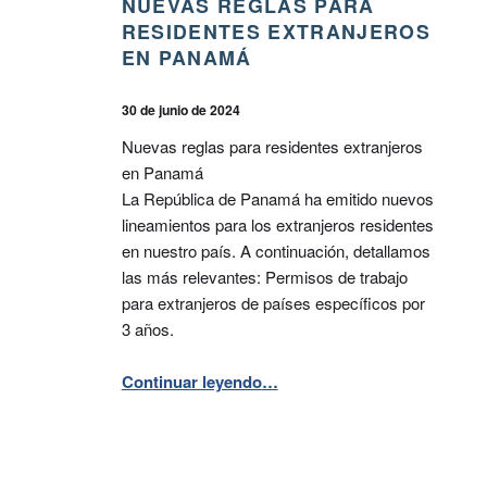
NUEVAS REGLAS PARA
RESIDENTES EXTRANJEROS
EN PANAMÁ
PUBLICADO EL:
ESCRITO POR:
BPA
30 de junio de 2024
Nuevas reglas para residentes extranjeros
en Panamá
La República de Panamá ha emitido nuevos
lineamientos para los extranjeros residentes
en nuestro país. A continuación, detallamos
las más relevantes: Permisos de trabajo
para extranjeros de países específicos por
3 años.
“Nuevas reglas para residentes extranjeros en Panamá”
Continuar leyendo
…