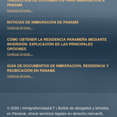
TRADUCCIÓN DE DOCUMENTOS PARA INMIGRACIÓN A
PANAMÁ
“Traducción de documentos para inmigración a Panamá”
Continuar leyendo
…
NOTICIAS DE INMIGRACIÓN DE PANAMÁ
“Noticias de inmigración de Panamá”
Continuar leyendo
…
CÓMO OBTENER LA RESIDENCIA PANAMEÑA MEDIANTE
INVERSIÓN: EXPLICACIÓN DE LAS PRINCIPALES
OPCIONES
Continuar leyendo
…
“Cómo obtener la residencia panameña mediante inversión: Explicación de las principales opciones”
GUÍA DE DOCUMENTOS DE INMIGRACIÓN, RESIDENCIA Y
REUBICACIÓN EN PANAMÁ
Continuar leyendo
“Guía de documentos de inmigración, residencia y reubicación en Panamá”
…
© 2026 | immigrationvisa24/7 | Bufete de abogados y letrados
en Panamá, ofrece servicios legales en derecho mercantil,