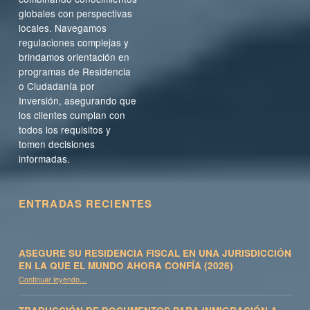
globales con perspectivas
locales. Navegamos
regulaciones complejas y
brindamos orientación en
programas de Residencia
o Ciudadanía por
Inversión, asegurando que
los clientes cumplan con
todos los requisitos y
tomen decisiones
informadas.
ENTRADAS RECIENTES
ASEGURE SU RESIDENCIA FISCAL EN UNA JURISDICCIÓN
EN LA QUE EL MUNDO AHORA CONFÍA (2026)
Continuar leyendo
…
“Asegure su residencia fiscal en una jurisdicción en la que el mundo ahora confía (2026)”