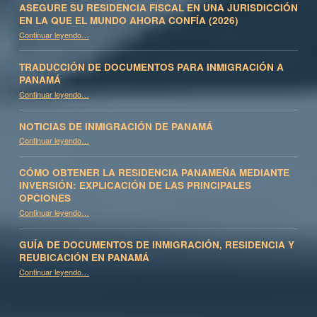
ASEGURE SU RESIDENCIA FISCAL EN UNA JURISDICCIÓN
EN LA QUE EL MUNDO AHORA CONFÍA (2026)
Continuar leyendo
…
“Asegure su residencia fiscal en una jurisdicción en la que el mundo ahora confía (2026)”
TRADUCCIÓN DE DOCUMENTOS PARA INMIGRACIÓN A
PANAMÁ
“Traducción de documentos para inmigración a Panamá”
Continuar leyendo
…
NOTICIAS DE INMIGRACIÓN DE PANAMÁ
“Noticias de inmigración de Panamá”
Continuar leyendo
…
CÓMO OBTENER LA RESIDENCIA PANAMEÑA MEDIANTE
INVERSIÓN: EXPLICACIÓN DE LAS PRINCIPALES
OPCIONES
Continuar leyendo
…
“Cómo obtener la residencia panameña mediante inversión: Explicación de las principales opciones”
GUÍA DE DOCUMENTOS DE INMIGRACIÓN, RESIDENCIA Y
REUBICACIÓN EN PANAMÁ
Continuar leyendo
“Guía de documentos de inmigración, residencia y reubicación en Panamá”
…