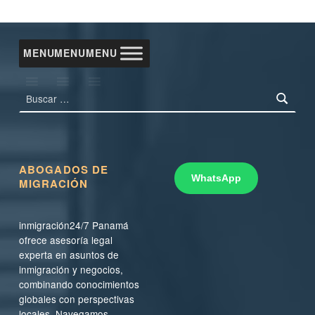
MENU
MENU
MENU
Buscar:
ABOGADOS DE
WhatsApp
MIGRACIÓN
inmigración24/7 Panamá
ofrece asesoría legal
experta en asuntos de
inmigración y negocios,
combinando conocimientos
globales con perspectivas
locales. Navegamos