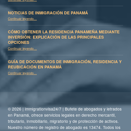
NOTICIAS DE INMIGRACIÓN DE PANAMÁ
“Noticias de inmigración de Panamá”
Continuar leyendo
…
CÓMO OBTENER LA RESIDENCIA PANAMEÑA MEDIANTE
INVERSIÓN: EXPLICACIÓN DE LAS PRINCIPALES
OPCIONES
Continuar leyendo
…
“Cómo obtener la residencia panameña mediante inversión: Explicación de las principales opciones”
GUÍA DE DOCUMENTOS DE INMIGRACIÓN, RESIDENCIA Y
REUBICACIÓN EN PANAMÁ
Continuar leyendo
“Guía de documentos de inmigración, residencia y reubicación en Panamá”
…
© 2026 | immigrationvisa24/7 | Bufete de abogados y letrados
en Panamá, ofrece servicios legales en derecho mercantil,
tributario, inmobiliario, migratorio y de protección de activos.
Nuestro número de registro de abogado es 13474. Todos los