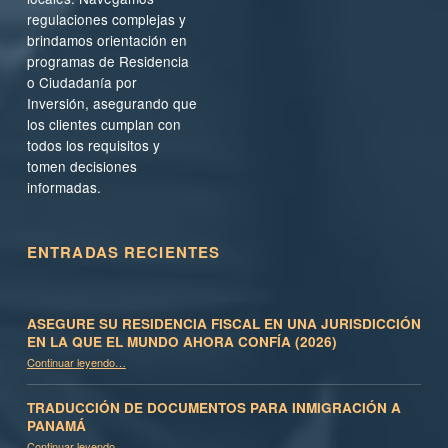
regulaciones complejas y
brindamos orientación en
programas de Residencia
o Ciudadanía por
Inversión, asegurando que
los clientes cumplan con
todos los requisitos y
tomen decisiones
informadas.
ENTRADAS RECIENTES
ASEGURE SU RESIDENCIA FISCAL EN UNA JURISDICCIÓN
EN LA QUE EL MUNDO AHORA CONFÍA (2026)
Continuar leyendo
…
“Asegure su residencia fiscal en una jurisdicción en la que el mundo ahora confía (2026)”
TRADUCCIÓN DE DOCUMENTOS PARA INMIGRACIÓN A
PANAMÁ
“Traducción de documentos para inmigración a Panamá”
Continuar leyendo
…