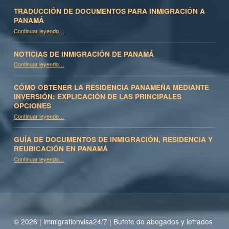
TRADUCCIÓN DE DOCUMENTOS PARA INMIGRACIÓN A
PANAMÁ
“Traducción de documentos para inmigración a Panamá”
Continuar leyendo
…
NOTICIAS DE INMIGRACIÓN DE PANAMÁ
“Noticias de inmigración de Panamá”
Continuar leyendo
…
CÓMO OBTENER LA RESIDENCIA PANAMEÑA MEDIANTE
INVERSIÓN: EXPLICACIÓN DE LAS PRINCIPALES
OPCIONES
Continuar leyendo
…
“Cómo obtener la residencia panameña mediante inversión: Explicación de las principales opciones”
GUÍA DE DOCUMENTOS DE INMIGRACIÓN, RESIDENCIA Y
REUBICACIÓN EN PANAMÁ
Continuar leyendo
“Guía de documentos de inmigración, residencia y reubicación en Panamá”
…
© 2026 | immigrationvisa24/7 | Bufete de abogados y letrados