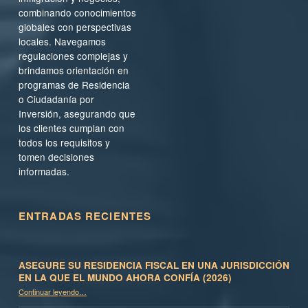
combinando conocimientos
globales con perspectivas
locales. Navegamos
regulaciones complejas y
brindamos orientación en
programas de Residencia
o Ciudadanía por
Inversión, asegurando que
los clientes cumplan con
todos los requisitos y
tomen decisiones
informadas.
ENTRADAS RECIENTES
ASEGURE SU RESIDENCIA FISCAL EN UNA JURISDICCIÓN
EN LA QUE EL MUNDO AHORA CONFÍA (2026)
Continuar leyendo
…
“Asegure su residencia fiscal en una jurisdicción en la que el mundo ahora confía (2026)”